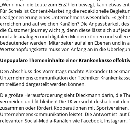
„Wenn man die Leute zum Erzählen bewegt, kann etwas entst
Für Schels ist Content-Marketing die redaktionelle Beglei
Leadgenerierung eines Unternehmens wesentlich. Es geht a
erreichen und auf welchen Kanälen? Die Anpassbarkeit des V
die Customer Journey wichtig, denn diese lässt sich auf 
und alle analogen und digitalen Medien können und sollen 
bedeutender werden. Mitarbeiter auf allen Ebenen und in a
Wertschöpfungskette muss von Anfang an in die Überlegu
Unpopuläre Themeninhalte einer Krankenkasse effekti
Den Abschluss des Vormittags machte Alexander Dieckmann, 
Unternehmenskommunikation der Techniker Krankenkasse“ z
mitreißend dargestellt werden können.
Die größte Herausforderung sieht Dieckmann darin, die Th
vermeiden und fit bleiben! Die TK versucht deshalb mit dem 
zusammen oder fördert Kooperationen mit Sportvereinen, wi
Unternehmenskommunikation leistet. Die Antwort ist laut Di
relevanten Social-Media-Kanälen wie Facebook, Instagram, 