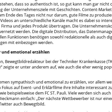
ehen, dass so authentisch ist, so gut kann man gar nicht c
tung der Unternehmensziele mit Geschichten. Content-Market
m Ende des Tages nicht nur darum, gute Filme zu produzier
ideos an unterschiedliche Kanäle macht es dabei so interes
jede Firma und jedes Produkt übertragen. Die Unternehmen
vernetzt werden. Die digitale Distribution, das Datenmana
llen Funktionen benötigen sowohl redaktionelle als auch d
ngen mit einbezogen werden.
v und emotional erzählen
Bewegtbildredakteur bei der Techniker Krankenkasse (TK). I
eigte er unter anderem auf, wie auch die eher wenig popu
emen sympathisch und emotional zu erzählen, vor allem we
Fokus auf Event- und Erklärfilme ihre Inhalte interessant z
e beispielsweise dem FC ST. Pauli. Viele werden sich auch 
eckmann einfach: „Der nächste Wettbewerber ist nur einen K
Twitter auch Bewegtbild.