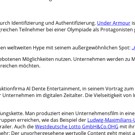
ch Identifizierung und Authentifizierung.
Under Armour
i
lgreichen Teilnehmer bei einer Olympiade als Protagoniste
nen weltweiten Hype mit seinem außergewöhnlichen Spot:
„
ie angebotenen Möglichkeiten nutzen. Unternehmen werden 
erreichen möchten.
uktionfirma Al Dente Entertainment, in seinem Vortrag zum
Unternehmen im digitalen Zeitalter. Die Vielseitigkeit von
pfungskette. Man produziert einen Unternehmensfilm in ein
uppen erreichen, wie das Beispiel der
Ludwig-Maximilians-U
ailer. Auch die
Westdeutsche Lotto GmbH&Co.OHG
mit ihr
mehr: Der unvorhergesehene wertvolle Content geht meist 