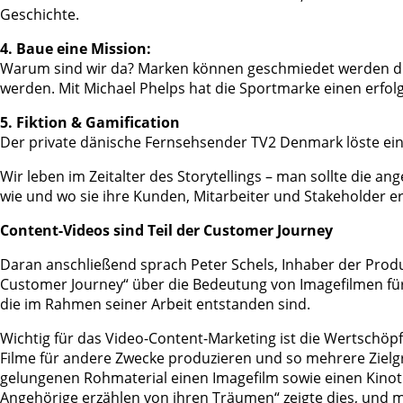
Geschichte.
4. Baue eine Mission:
Warum sind wir da? Marken können geschmiedet werden dur
werden. Mit Michael Phelps hat die Sportmarke einen erfo
5. Fiktion & Gamification
Der private dänische Fernsehsender TV2 Denmark löste ei
Wir leben im Zeitalter des Storytellings – man sollte d
wie und wo sie ihre Kunden, Mitarbeiter und Stakeholder 
Content-Videos sind Teil der Customer Journey
Daran anschließend sprach Peter Schels, Inhaber der Prod
Customer Journey“ über die Bedeutung von Imagefilmen für 
die im Rahmen seiner Arbeit entstanden sind.
Wichtig für das Video-Content-Marketing ist die Wertschö
Filme für andere Zwecke produzieren und so mehrere Zielgr
gelungenen Rohmaterial einen Imagefilm sowie einen Kinotr
Angehörige erzählen von ihren Träumen“ zeigte dies, und 